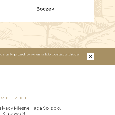
Boczek
ć warunki przechowywania lub dostępu plików
KONTAKT
akłady Mięsne Haga Sp. z o.o.
l. Klubowa 8