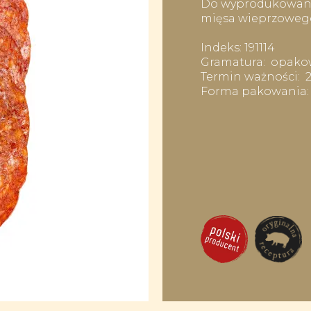
Do wyprodukowani
mięsa wieprzoweg
Indeks: 191114
Gramatura: opakow
Termin ważności: 2
Forma pakowania