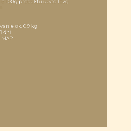
a 100g produktu użyto 102g
o.
anie ok. 0,9 kg
1 dni
: MAP