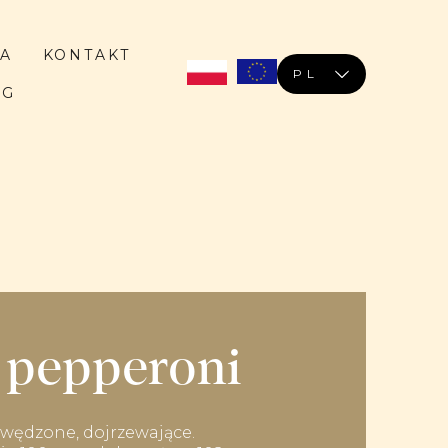
RA
KONTAKT
PL
OG
 pepperoni
 wędzone, dojrzewające.