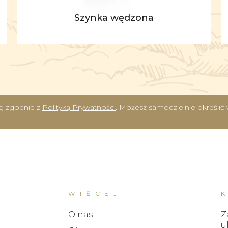
Szynka wędzona
ług zgodnie z
Polityką Prywatności
. Możesz samodzielnie określi
WIĘCEJ
O nas
Z
u