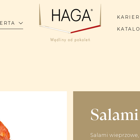
KARIE
ERTA
KATAL
Salami
Salami wieprzowe,