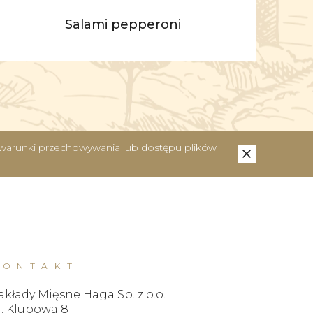
Salami pepperoni
ć warunki przechowywania lub dostępu plików
KONTAKT
akłady Mięsne Haga Sp. z o.o.
l. Klubowa 8