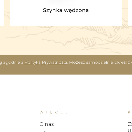
Szynka wędzona
ług zgodnie z
Polityką Prywatności
. Możesz samodzielnie określi
WIĘCEJ
O nas
Z
u