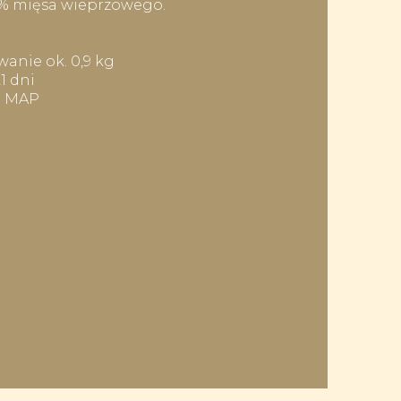
1% mięsa wieprzowego.
anie ok. 0,9 kg
1 dni
: MAP