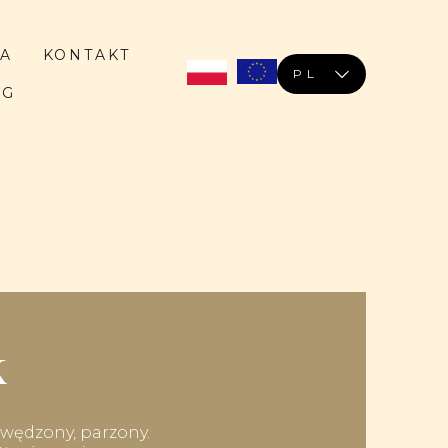
RA
KONTAKT
PL
OG
k
wędzony, parzony.