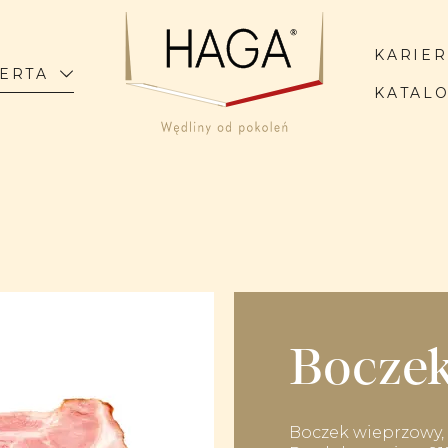
KARIE
ERTA
KATAL
Bocze
Boczek wieprzowy, 