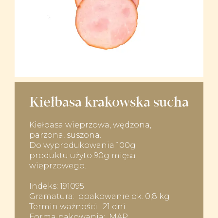
Kiełbasa krakowska sucha
Kiełbasa wieprzowa, wędzona,
parzona, suszona.
Do wyprodukowania 100g
produktu użyto 90g mięsa
wieprzowego.
Indeks: 191095
Gramatura: opakowanie ok. 0,8 kg
Termin ważności: 21 dni
Forma pakowania: MAP