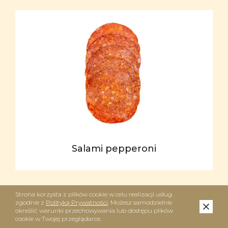
Salami pepperoni
Strona korzysta z plików cookie w celu realizacji usług
zgodnie z
Polityką Prywatności
. Możesz samodzielnie
określić warunki przechowywania lub dostępu plików
cookie w Twojej przeglądarce.